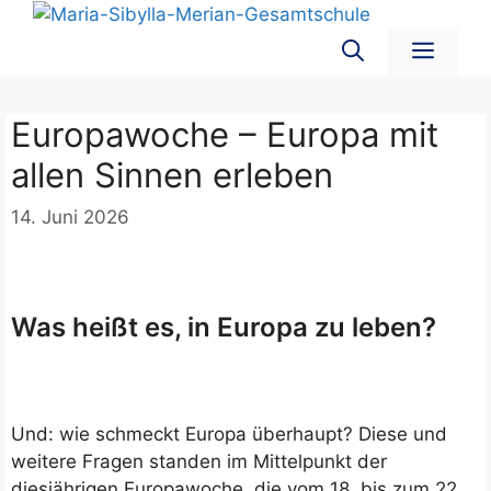
Zum
Inhalt
Men
springen
Europawoche – Europa mit
allen Sinnen erleben
14. Juni 2026
Was heißt es, in Europa zu leben?
Und: wie schmeckt Europa überhaupt? Diese und
weitere Fragen standen im Mittelpunkt der
diesjährigen Europawoche, die vom 18. bis zum 22.