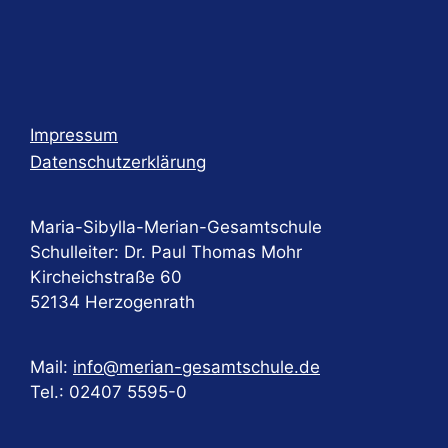
n
g
-
N
a
Impressum
Datenschutzerklärung
v
i
g
Maria-Sibylla-Merian-Gesamtschule
a
Schulleiter: Dr. Paul Thomas Mohr
t
Kircheichstraße 60
52134 Herzogenrath
i
o
n
Mail:
info@merian-gesamtschule.de
Tel.: 02407 5595-0