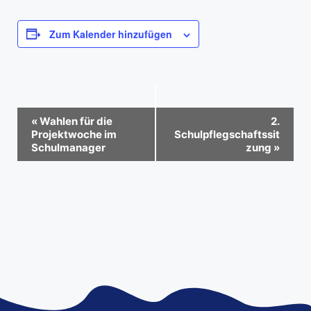
Zum Kalender hinzufügen
V
«
Wahlen für die
2.
e
Projektwoche im
Schulpflegschaftssit
Schulmanager
zung
»
r
a
n
s
t
a
l
t
u