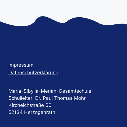
t
u
n
g
-
N
a
v
Impressum
i
Datenschutzerklärung
g
a
Maria-Sibylla-Merian-Gesamtschule
t
Schulleiter: Dr. Paul Thomas Mohr
i
Kircheichstraße 60
o
52134 Herzogenrath
n