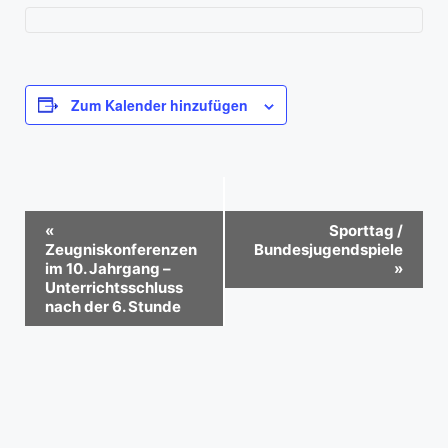
Zum Kalender hinzufügen
V
«
Sporttag /
e
Zeugniskonferenzen
Bundesjugendspiele
im 10. Jahrgang –
»
r
Unterrichtsschluss
a
nach der 6. Stunde
n
s
t
a
l