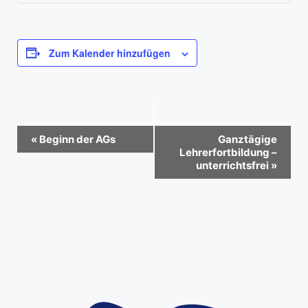
Zum Kalender hinzufügen
V
«
Beginn der AGs
Ganztägige
e
Lehrerfortbildung –
unterrichtsfrei
»
r
a
n
s
t
a
l
t