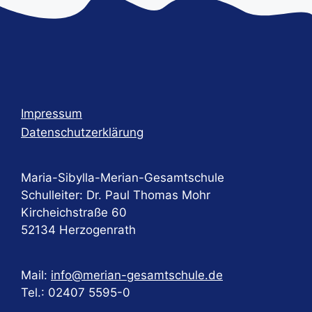
u
n
g
-
N
a
Impressum
Datenschutzerklärung
v
i
g
Maria-Sibylla-Merian-Gesamtschule
a
Schulleiter: Dr. Paul Thomas Mohr
t
Kircheichstraße 60
52134 Herzogenrath
i
o
n
Mail:
info@merian-gesamtschule.de
Tel.: 02407 5595-0