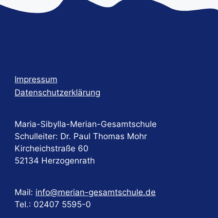
u
n
g
-
N
a
Impressum
Datenschutzerklärung
v
i
g
Maria-Sibylla-Merian-Gesamtschule
a
Schulleiter: Dr. Paul Thomas Mohr
t
Kircheichstraße 60
52134 Herzogenrath
i
o
n
Mail:
info@merian-gesamtschule.de
Tel.: 02407 5595-0