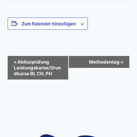
Zum Kalender hinzufügen
V
«
Abiturprüfung
Methodentag
»
e
Leistungskurse/Grun
dkurse BI, CH, PH
r
a
n
s
t
a
l
t